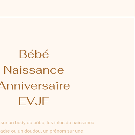
Bébé
Naissance
Anniversaire
EVJF
ur un body de bébé, les infos de naissance
cadre ou un doudou, un prénom sur une