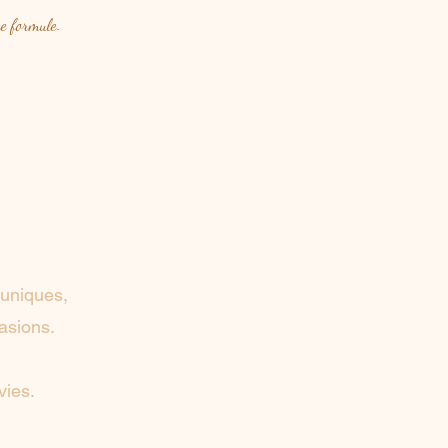
re formule.
 uniques,
asions.
vies.