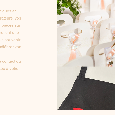
niques et
rateurs, vos
s pièces sur
mettent une
 un souvenir
célébrer vos
e contact ou
tée à votre