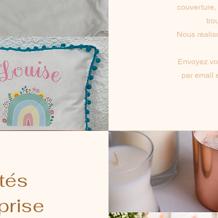
couverture,
tro
Nous réalis
Envoyez vot
par email 
tés
prise