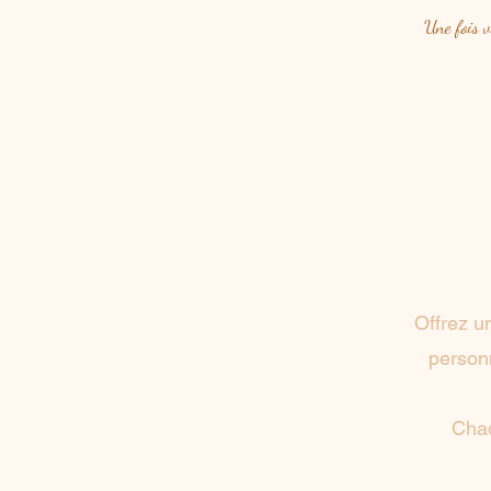
Une fois v
Offrez u
person
Chaq