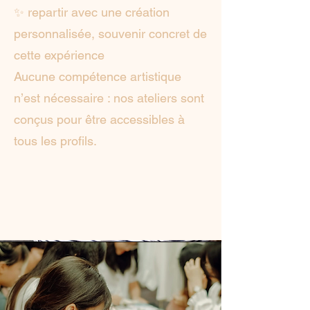
✨ repartir avec une création
personnalisée, souvenir concret de
cette expérience
Aucune compétence artistique
n’est nécessaire : nos ateliers sont
conçus pour être accessibles à
tous les profils.